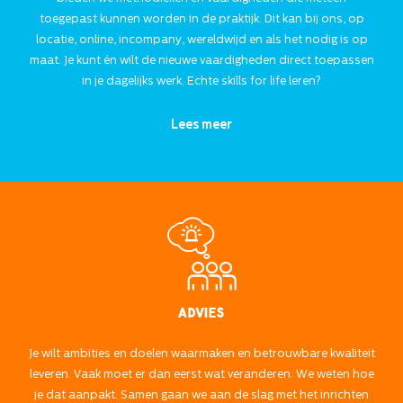
toegepast kunnen worden in de praktijk. Dit kan bij ons, op
locatie, online, incompany, wereldwijd en als het nodig is op
maat. Je kunt én wilt de nieuwe vaardigheden direct toepassen
in je dagelijks werk. Echte skills for life leren?
Lees meer
Advies
Je wilt ambities en doelen waarmaken en betrouwbare kwaliteit
leveren. Vaak moet er dan eerst wat veranderen. We weten hoe
je dat aanpakt. Samen gaan we aan de slag met het inrichten