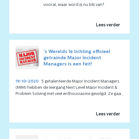
vooral, waar word jij nu blij van?
Lees verder
’s Werelds 1e lichting officieel
getrainde Major Incident
Managers is een feit!
19-10-2020
5 getalenteerde Major Incident Managers
(MIM) hebben de leergang Next Level Major Incident &
Problem Solving met veel enthousiasme gevolgd. Ze gaan
in de komende weken een officiële checkout sessie
faciliteren als een soort examen. Daarna volgt er een
officiële afsluiting met presentaties van alle deelnemers.
Lees verder
Dat is het ook het moment dat ik de certificaten en
faciliteer sets mag overhandigen.