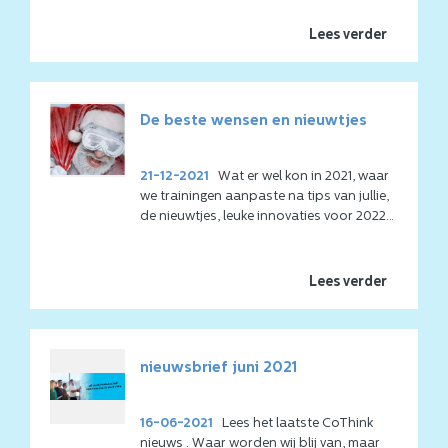
onderdeel van iedere training. In de
video
alvast een kleine demonstratie of
Lees verder
inspiratie.
Klik op de onderstaande hulpkaart en
deel deze met collega's die ook wel een
De beste wensen en nieuwtjes
boost kunnen gebruiken
21-12-2021
Wat er wel kon in 2021, waar
we trainingen aanpaste na tips van jullie,
de nieuwtjes, leuke innovaties voor 2022
en natuurlijk de beste wensen ...
Lees verder
nieuwsbrief juni 2021
16-06-2021
Lees het laatste CoThink
nieuws . Waar worden wij blij van, maar