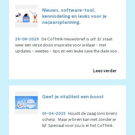
Nieuws, software-tool,
kennisdeling en leuks voor je
najaarsplanning.
26-06-2026
De CoThink nieuwsbrief is uit! Er staat
weer een verse dosis inspiratie voor je klaar - met
updates - weetjes - tips en een leuke save the date voor
in het najaar!
Lees het eens rustig door hier
in de online versie
.
Lees verder
Geef je vitaliteit een boost
01-04-2025
Houdt de zaag (ons brein)
scherp. Maar je brein kan niet zonder je
lijf. Speciaal voor jou is er het CoThink
vitaliteitsprogramma, vanaf nu een vast