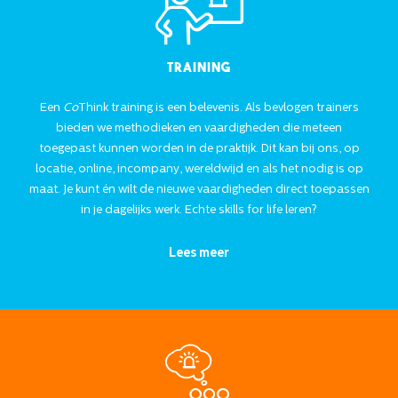
Training
Een
Co
Think training is een belevenis. Als bevlogen trainers
bieden we methodieken en vaardigheden die meteen
toegepast kunnen worden in de praktijk. Dit kan bij ons, op
locatie, online, incompany, wereldwijd en als het nodig is op
maat. Je kunt én wilt de nieuwe vaardigheden direct toepassen
in je dagelijks werk. Echte skills for life leren?
Lees meer