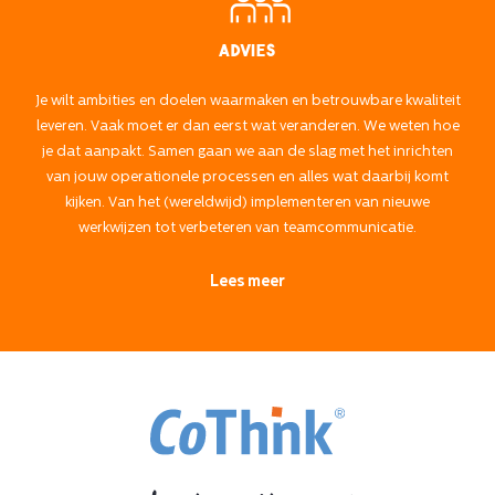
Advies
Je wilt ambities en doelen waarmaken en betrouwbare kwaliteit
leveren. Vaak moet er dan eerst wat veranderen. We weten hoe
je dat aanpakt. Samen gaan we aan de slag met het inrichten
van jouw operationele processen en alles wat daarbij komt
kijken. Van het (wereldwijd) implementeren van nieuwe
werkwijzen tot verbeteren van teamcommunicatie.
Lees meer