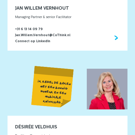
JAN WILLEM VERNHOUT
Managing Partner & senior Facilitator
+31 6 13 14 09 79
Jan.Willem.Vernhout@CoThink.nl
Connect op LinkedIn
IK REGEL DE ZAKEN
MET EEN ZONNIG
HUMEUR EN EEN
MUZIKALE
KWINKSLAG...
DÉSIRÉE VELDHUIS