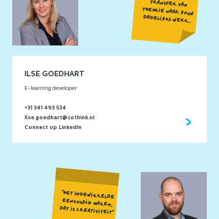
TRANSFER VAN
THEORIE NAAR JOUW
DAGELIJKS WERK...
ILSE GOEDHART
E-learning developer
+31 341 493 534
Ilse.goedhart@cothink.nl
Connect op LinkedIn
"HET INGEWIKKELDE
EENVOUDIG MAKEN,
DAT IS CREATIVITEIT"