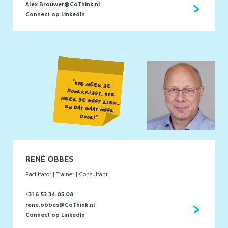
Alex.Brouwer@CoThink.nl
Connect op LinkedIn
“HOE MEER JE
DOORKRIJGT, HOE
MEER JE GAAT ZIEN…
EN DAT GAAT MAAR
DOOR!”
RENÉ OBBES
Facilitator | Trainer | Consultant
+31 6 53 34 05 08
rene.obbes@CoThink.nl
Connect op LinkedIn