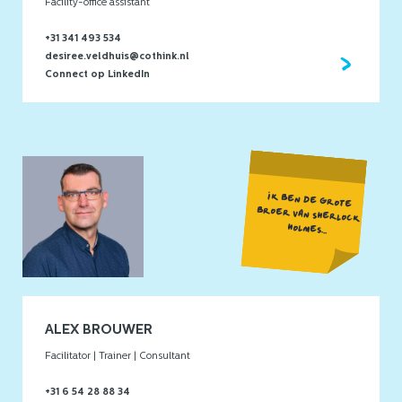
Facility-office assistant
+31 341 493 534
desiree.veldhuis@cothink.nl
Connect op LinkedIn
IK BEN DE GROTE
BROER VAN SHERLOCK
HOLMES...
ALEX BROUWER
Facilitator | Trainer | Consultant
+31 6 54 28 88 34