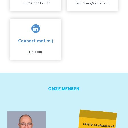
Tel +31 6 13 13 79 78
Bart.Smit@CoThink.nl
Connect met mij
LinkedIn
Onze mensen
LASTIG PROBLEEM OF
COMPLEXE
BESLUITVORMING? BEL