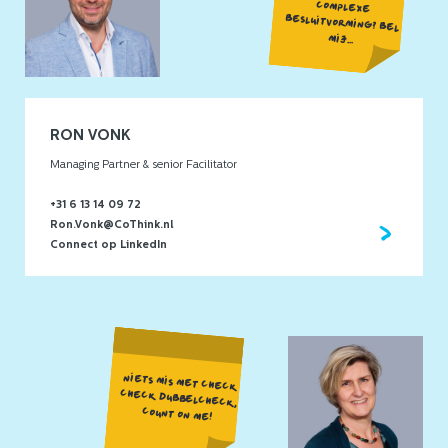
MIJ...
RON VONK
Managing Partner & senior Facilitator
+31 6 13 14 09 72
Ron.Vonk@CoThink.nl
Connect op LinkedIn
NIETS MIS MET CHECK
CHECK DUBBELCHECK,
COUNT ON ME!