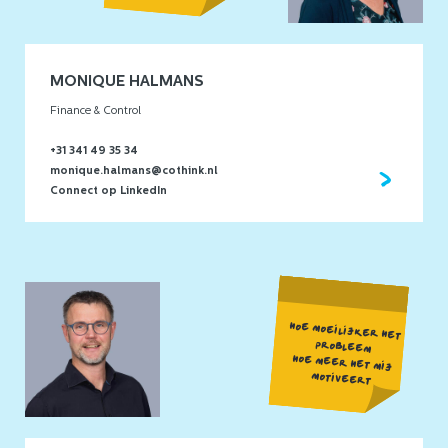
MONIQUE HALMANS
Finance & Control
+31 341 49 35 34
monique.halmans@cothink.nl
Connect op LinkedIn
HOE MOEILIJKER HET
PROBLEEM
HOE MEER HET MIJ
MOTIVEERT