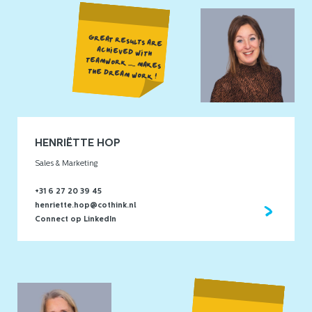
GREAT RESULTS ARE
ACHIEVED WITH
TEAMWORK ..... MAKES
THE DREAM WORK !
HENRIËTTE HOP
Sales & Marketing
+31 6 27 20 39 45
henriette.hop@cothink.nl
Connect op LinkedIn