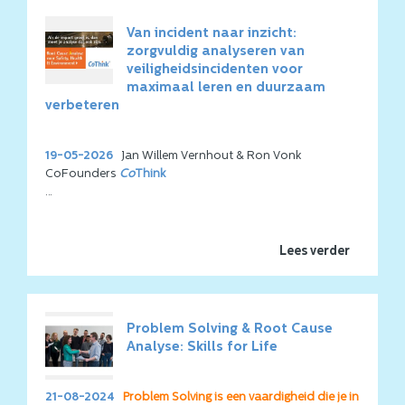
Van incident naar inzicht:
zorgvuldig analyseren van
veiligheidsincidenten voor
maximaal leren en duurzaam
verbeteren
19-05-2026
Jan Willem Vernhout & Ron Vonk
CoFounders
Co
Think
Een veiligheidsincident is zelden het gevolg van één fout
of één verkeerde beslissing. Vaak ontstaat het uit een
samenspel van technische, menselijke, organisatorische
Lees verder
en contextuele factoren die pas achteraf goed
zichtbaar worden. Juist daarom is een zorgvuldige
incidentanalyse essentieel:
niet om schuldigen aan te
wijzen, maar om te begrijpen hoe het incident binnen het
Problem Solving & Root Cause
bestaande systeem mogelijk werd.
Analyse: Skills for Life
Een gestructureerde Root Cause Analyse (RCA) helpt
daarbij om voorbij de directe aanleiding te kijken en de
onderliggende oorzaken, aannames en falende of
21-08-2024
Problem Solving is een vaardigheid die je in