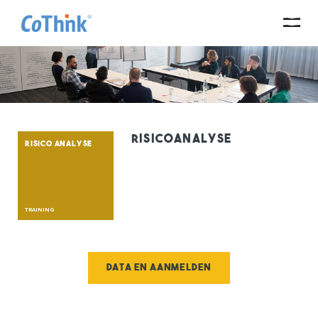
RisicoAnalyse
RISICO ANALYSE
TRAINING
Data en aanmelden