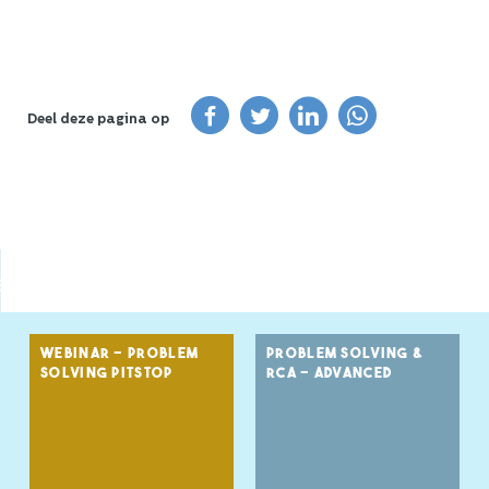
Deel deze pagina op
e
WEBINAR - PROBLEM
PROBLEM SOLVING &
SOLVING PITSTOP
RCA - ADVANCED