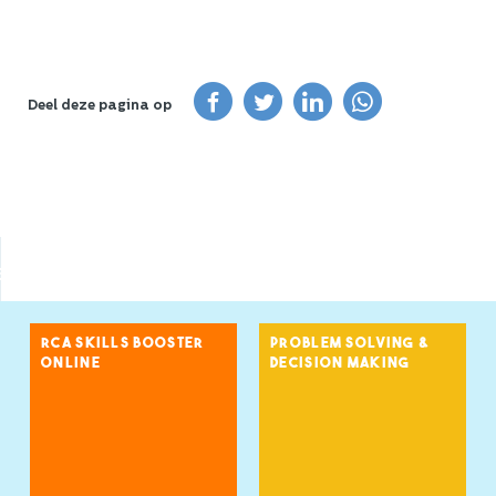
Deel deze pagina op
e
RCA SKILLS BOOSTER
PROBLEM SOLVING &
ONLINE
DECISION MAKING