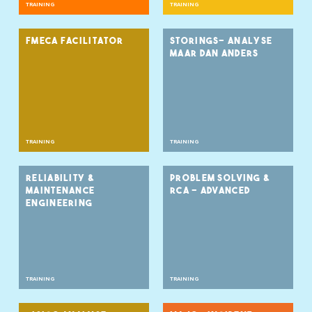
TRAINING
TRAINING
FMECA FACILITATOR
STORINGS- ANALYSE
MAAR DAN ANDERS
TRAINING
TRAINING
RELIABILITY &
PROBLEM SOLVING &
MAINTENANCE
RCA - ADVANCED
ENGINEERING
TRAINING
TRAINING