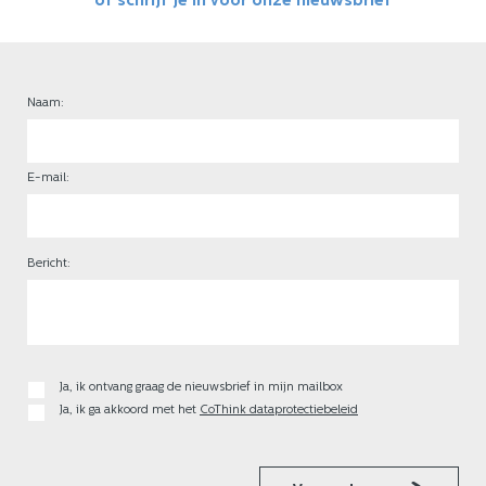
of schrijf je in voor onze nieuwsbrief
Naam:
E-mail:
Bericht:
Ja, ik ontvang graag de nieuwsbrief in mijn mailbox
Ja, ik ga akkoord met het
CoThink dataprotectiebeleid